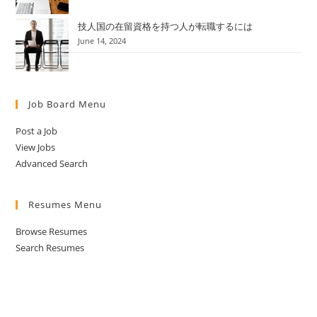
技人国の在留資格を持つ人が転職するには
June 14, 2024
Job Board Menu
Post a Job
View Jobs
Advanced Search
Resumes Menu
Browse Resumes
Search Resumes