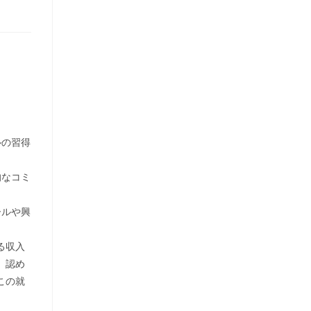
ルの習得
的なコミ
ールや興
る収入
、認め
この就