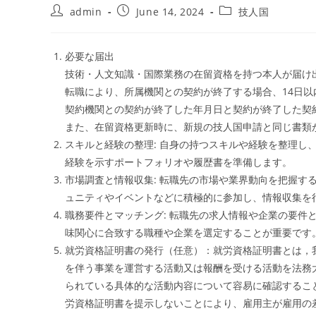
admin
June 14, 2024
技人国
必要な届出
技術・人文知識・国際業務の在留資格を持つ本人が届け
転職により、所属機関との契約が終了する場合、14日
契約機関との契約が終了した年月日と契約が終了した契
また、在留資格更新時に、新規の技人国申請と同じ書類
スキルと経験の整理: 自身の持つスキルや経験を整理し
経験を示すポートフォリオや履歴書を準備します。
市場調査と情報収集: 転職先の市場や業界動向を把握す
ュニティやイベントなどに積極的に参加し、情報収集を
職務要件とマッチング: 転職先の求人情報や企業の要件
味関心に合致する職種や企業を選定することが重要です
就労資格証明書の発行（任意）：就労資格証明書とは，
を伴う事業を運営する活動又は報酬を受ける活動を法務
られている具体的な活動内容について容易に確認するこ
労資格証明書を提示しないことにより、雇用主が雇用の