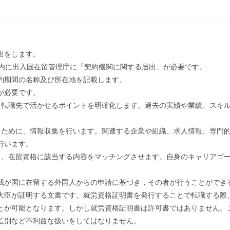
出をします。
以内に出入国在留管理庁に「契約機関に関する届出」が必要です。
約期間の名称及び所在地を記載します。
が必要です。
、転職先で活かせるポイントを明確化します。過去の実績や業績、スキ
るために、情報収集を行います。関連する企業や組織、求人情報、専門
行います。
と、在留資格に該当する内容をマッチングさせます。自身のキャリアゴ
。
我が国に在留する外国人からの申請に基づき，その者が行うことができ
大臣が証明する文書です。就労資格証明書を発行することで転職する際
とが可能となります。しかし就労資格証明書は許可書ではありません。
差別など不利益な扱いをしてはなりません。