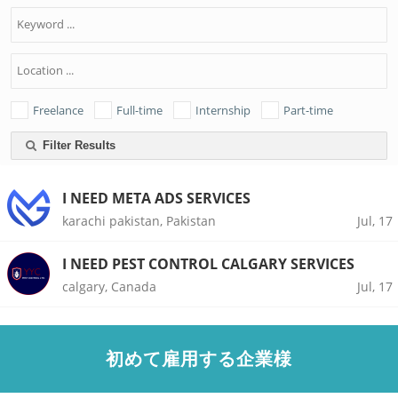
Freelance
Full-time
Internship
Part-time
Filter Results
I NEED META ADS SERVICES
karachi pakistan, Pakistan
Jul, 17
I NEED PEST CONTROL CALGARY SERVICES
calgary, Canada
Jul, 17
初めて雇用する企業様