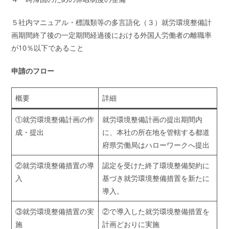
５社内マニュアル・標識類等の多言語化（３）就労環境整備計
画期間終了後の一定期間経過後における外国人労働者の離職率
が10％以下であること
申請のフロー
概要
詳細
①就労環境整備計画の作
就労環境整備計画の提出期間内
成・提出
に、本社の所在地を管轄する都道
府県労働局はハローワークへ提出
②就労環境整備措置の導
認定を受けた終了環境整備契約に
入
基づき就労環境整備措置を新たに
導入。
③就労環境整備措置の実
②で導入した就労環境整備措置を
施
計画どおりに実施