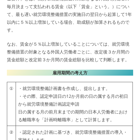
毎月決まって支払われる賃金（以下「賃金」という。）につい
て、最も遅い就労環境整備措置の実施日の翌日から起算して1年
以内に５％以上増加している場合、助成額が加算されるもので
す。
なお、賃金が５％以上増加していることについては、就労環境
整備措置の対象となる外国人労働者ごとに、改定後３か月間の
賃金総額と改定前３か月間の賃金総額を比較して判断します。
雇用期間の考え方
①
・就労環境整備計画書を作成し、提出します。
・その際、認定申請日の12か月前の日の属する月の初日
から就労環境整備計画認定申請
日の属する月の前月末までの期間の日本人労働者におけ
る離職率を「計画時離職率」として計算します。
②
・認定された計画に基づき、就労環境整備措置の導入・
実施をします。