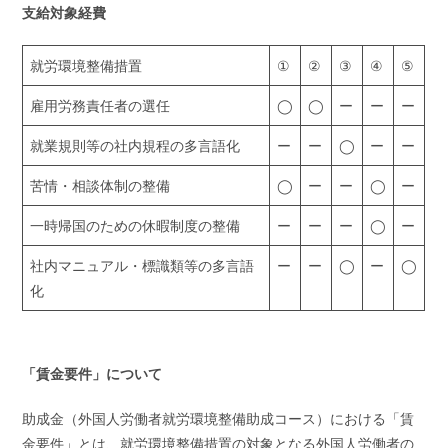
支給対象経費
就労環境整備措置
①
②
③
④
⑤
雇用労務責任者の選任
◯
◯
ー
ー
ー
就業規則等の社内規程の多言語化
ー
ー
◯
ー
ー
苦情・相談体制の整備
◯
ー
ー
◯
ー
一時帰国のための休暇制度の整備
ー
ー
ー
◯
ー
社内マニュアル・標識類等の多言語
ー
ー
◯
ー
◯
化
「賃金要件」について
助成金（外国人労働者就労環境整備助成コース）における「賃
金要件」とは、就労環境整備措置の対象となる外国人労働者の