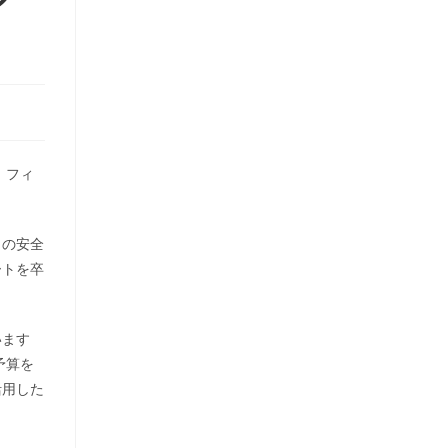
、フィ
引の安全
ートを卒
います
予算を
活用した