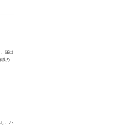
す。届出
離職の
認し、ハ