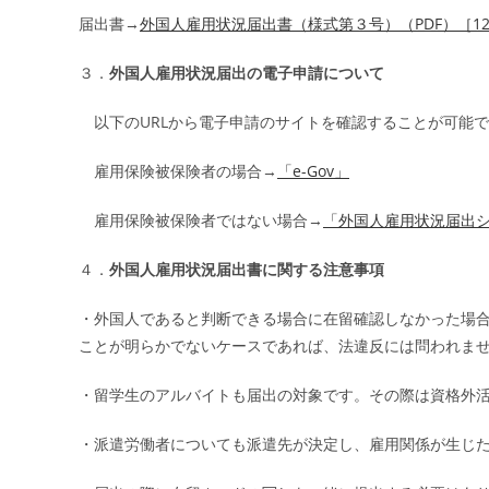
届出書→
外国人雇用状況届出書（様式第３号）（
PDF
）［
1
３．
外国人雇用状況届出の電子申請について
以下のURLから電子申請のサイトを確認することが可能
雇用保険被保険者の場合→
「
e-Gov
」
雇用保険被保険者ではない場合→
「外国人雇用状況届出
４．
外国人雇用状況届出書に関する注意事項
・外国人であると判断できる場合に在留確認しなかった場合
ことが明らかでないケースであれば、法違反には問われま
・留学生のアルバイトも届出の対象です。その際は資格外
・派遣労働者についても派遣先が決定し、雇用関係が生じ