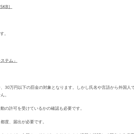
25KB
］
です。
システム」
、30万円以下の罰金の対象となります。しかし氏名や言語から外国人
せん。
活動の許可を受けているかの確認も必要です。
た都度、届出が必要です。